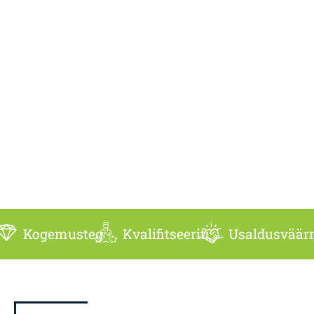
Kogemustega
Kvalifitseeritud
Usaldusväär