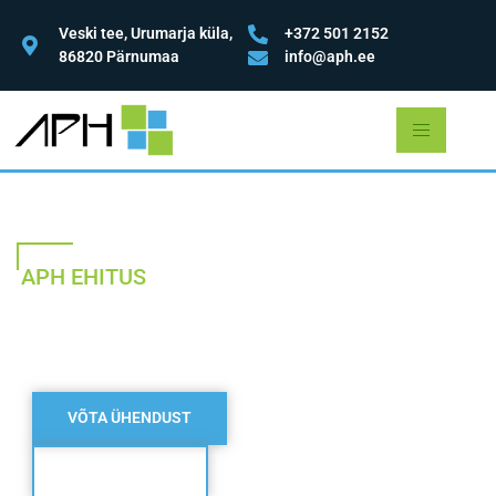
Veski tee, Urumarja küla,
+372 501 2152
86820 Pärnumaa
info@aph.ee
APH EHITUS
KESKKONNATEADLIKUD
INSENERLAHENDUSED
Üle 10 aasta ekspertkogemust.
VÕTA ÜHENDUST
TEHTUD TÖÖD