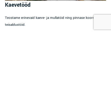
Kaevetööd
Teostame erinevaid kaeve- ja mullatöid ning pinnase koormis- ja
teisaldustöid.
Veetorustike ja kanalisatsioonitorustike